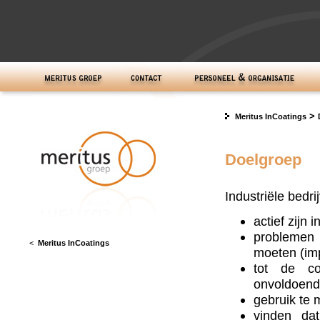
>
Meritus InCoatings
Doelgroep
Industriële bedri
actief zijn 
problemen 
<
Meritus InCoatings
moeten (im
tot de co
onvoldoende
gebruik te 
vinden da